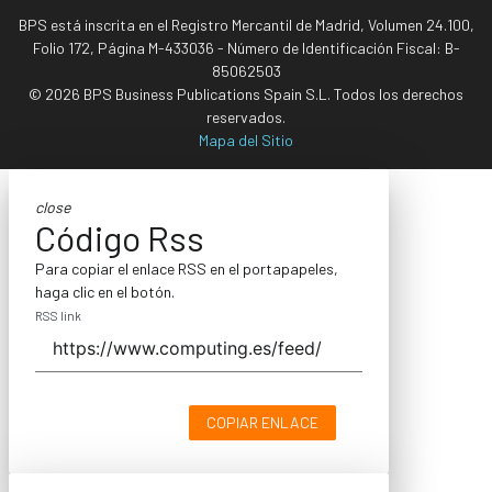
BPS está inscrita en el Registro Mercantil de Madrid, Volumen 24.100,
Folio 172, Página M-433036 - Número de Identificación Fiscal: B-
85062503
© 2026 BPS Business Publications Spain S.L. Todos los derechos
reservados.
Mapa del Sitio
close
Código Rss
Para copiar el enlace RSS en el portapapeles,
haga clic en el botón.
RSS link
COPIAR ENLACE