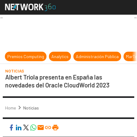
Albert Triola presenta en España 
Premios Computing
Analytics
Administración Pública
MarTe
NOTICIAS
Albert Triola presenta en España las
novedades del Oracle CloudWorld 2023
Home
Noticias