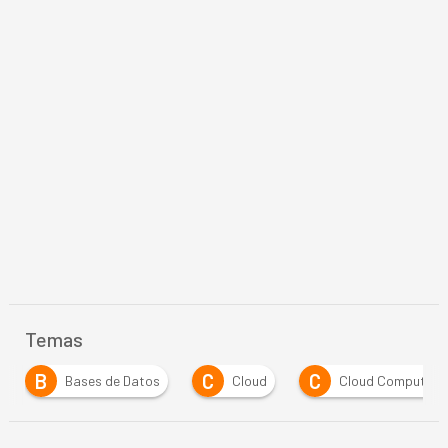
Temas
B
C
C
Bases de Datos
Cloud
Cloud Computing