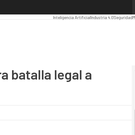
batalla legal a Samsung
Premios Computing
Analytics
Administración 
Inteligencia Artificial
Industria 4.0
Seguridad
M
a batalla legal a