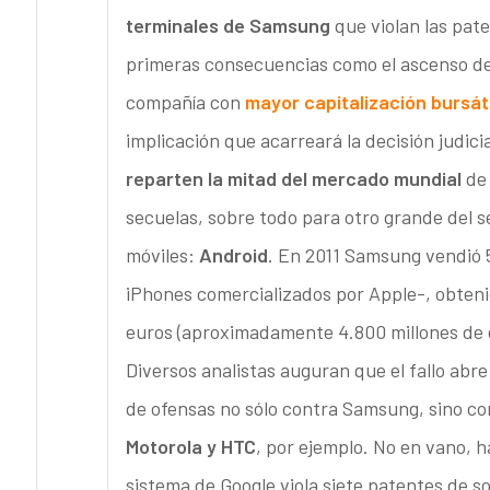
terminales de Samsung
que violan las pate
primeras consecuencias como el ascenso de l
compañía con
mayor capitalización bursáti
implicación que acarreará la decisión judic
reparten la mitad del mercado mundial
d
secuelas, sobre todo para otro grande del s
móviles:
Android
. En 2011 Samsung vendió 5
iPhones comercializados por Apple-, obteni
euros (aproximadamente 4.800 millones de e
Diversos analistas auguran que el fallo abre 
de ofensas no sólo contra Samsung, sino co
Motorola y HTC
, por ejemplo. No en vano, h
sistema de Google viola siete patentes de s