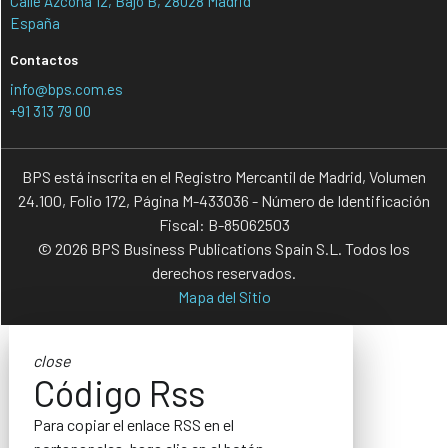
Calle Azcona 12, Bajo B, 28028 Madrid
España
Contactos
info@bps.com.es
+91 313 79 00
BPS está inscrita en el Registro Mercantil de Madrid, Volumen
24.100, Folio 172, Página M-433036 - Número de Identificación
Fiscal: B-85062503
© 2026 BPS Business Publications Spain S.L. Todos los
derechos reservados.
Mapa del Sitio
close
Código Rss
Para copiar el enlace RSS en el