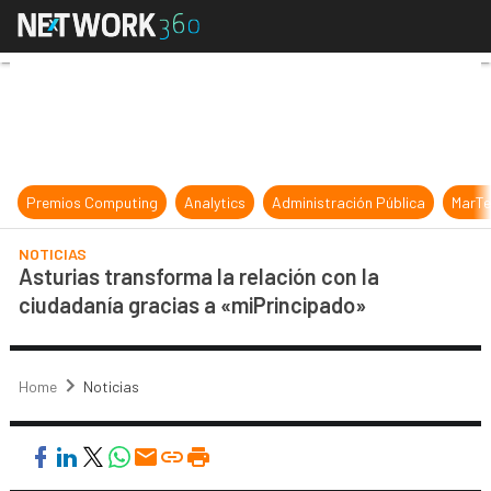
Asturias transforma la relación co
Premios Computing
Analytics
Administración Pública
MarTe
NOTICIAS
Asturias transforma la relación con la
ciudadanía gracias a «miPrincipado»
Home
Noticias