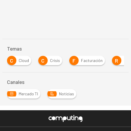
Temas
C
C
F
R
Cloud
Crisis
Facturación
Res
Canales
Mercado TI
Noticias