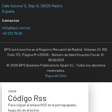
Calle Azcona 12, Bajo B, 28028 Madrid
España
Contactos
info@bps.com.es
+91 313 79 00
BPS está inscrita en el Registro Mercantil de Madrid, Volumen 24.100,
Folio 172, Página M-433036 - Número de Identificación Fiscal: B-
85062503
© 2026 BPS Business Publications Spain S.L. Todos los derechos
reservados.
Mapa del Sitio
close
Código Rss
Para copiar el enlace RSS en el portapapeles,
haga clic en el botón.