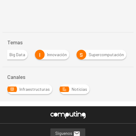
Temas
B
I
S
Big Data
Innovación
Supercomputación
…
Canales
Infraestructuras
Noticias
…
Síguenos