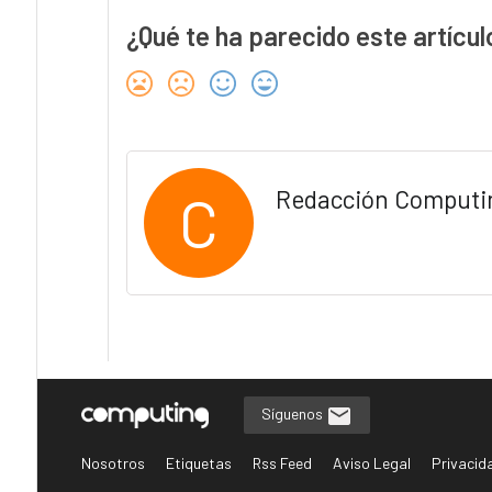
¿Qué te ha parecido este artícul
C
Redacción Computi
Síguenos
Nosotros
Etiquetas
Rss Feed
Aviso Legal
Privacid