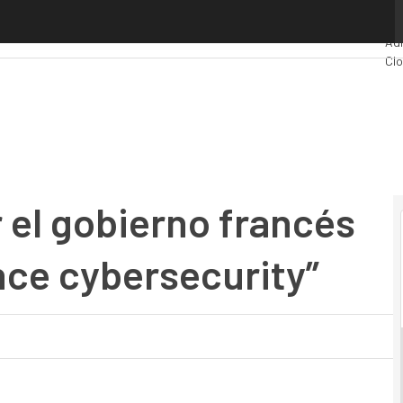
 gobierno francés con la etiqueta “France cybersecurity”
Pr
Adm
Cl
Ind
Mov
 el gobierno francés
nce cybersecurity”