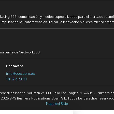
rketing B2B, comunicación y medios especializados para el mercado tecnoló
mpulsando la Transformación Digital, la Innovación y el crecimiento empre
rma parte de Nextwork360.
Contactos
info@bps.com.es
+91 313 79 00
ercantil de Madrid, Volumen 24.100, Folio 172, Página M-433036 - Número d
 2026 BPS Business Publications Spain S.L. Todos los derechos reservado
Mapa del Sitio