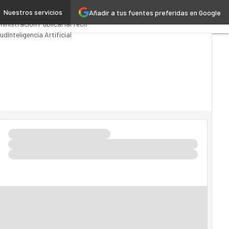
Nuestros servicios
Añadir a tus fuentes preferidas en Google
emios Computing
Analytics
inistración Pública
MarTech
oud
Inteligencia Artificial
ustria 4.0
Seguridad
ilidad
Mercado TI