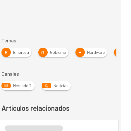
Temas
E
G
H
P
Empresa
Gobierno
Hardware
Pr
Canales
Mercado TI
Noticias
Artículos relacionados