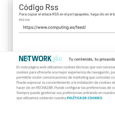
Código Rss
Para copiar el enlace RSS en el portapapeles, haga clic en el 
RSS link
Tu contenido, tu privacid
Código Rss
En esta página web utilizamos cookies técnicas que son necesari
cookies para ofrecerle una mejor experiencia de navegación, para
Para copiar el enlace RSS en el portapapeles, haga clic en el 
permitirle recibir comunicaciones de marketing que coincidan c
RSS link
Puede expresar su consentimiento a la instalación de cookies d
hacer clic en RECHAZAR. Puede configurar las preferencias de 
Siempre puede gestionar sus preferencias entrando en nuestr
que utilizamos visitando nuestra
POLÍTICA DE COOKIES
.