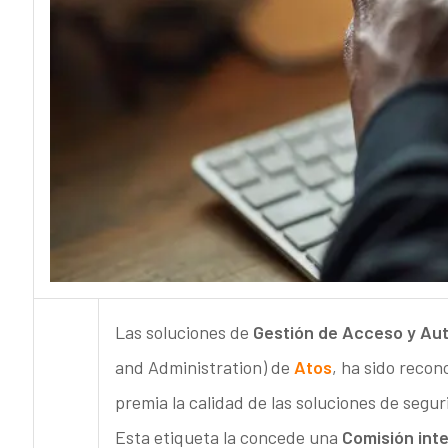
Las soluciones de
Gestión de Acceso y Aut
and Administration) de
Atos
, ha sido recon
premia la calidad de las soluciones de segu
Esta etiqueta la concede una
Comisión int