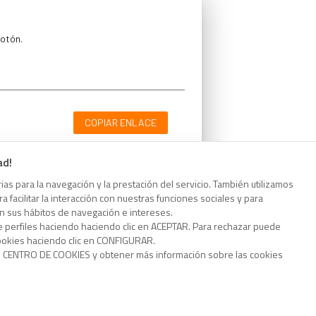
botón.
COPIAR ENLACE
ad!
as para la navegación y la prestación del servicio. También utilizamos
 facilitar la interacción con nuestras funciones sociales y para
botón.
on sus hábitos de navegación e intereses.
e perfiles haciendo haciendo clic en ACEPTAR. Para rechazar puede
cookies haciendo clic en CONFIGURAR.
o CENTRO DE COOKIES y obtener más información sobre las cookies
COPIAR ENLACE