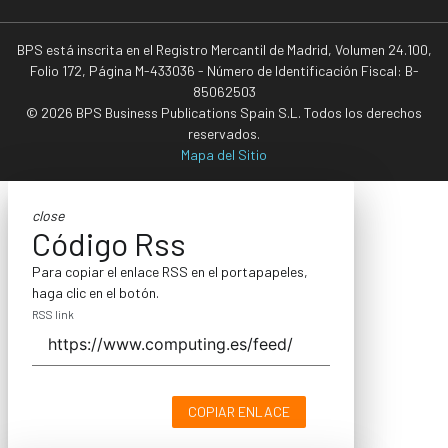
BPS está inscrita en el Registro Mercantil de Madrid, Volumen 24.100,
Folio 172, Página M-433036 - Número de Identificación Fiscal: B-
85062503
© 2026 BPS Business Publications Spain S.L. Todos los derechos
reservados.
Mapa del Sitio
close
Código Rss
Para copiar el enlace RSS en el portapapeles,
haga clic en el botón.
RSS link
COPIAR ENLACE