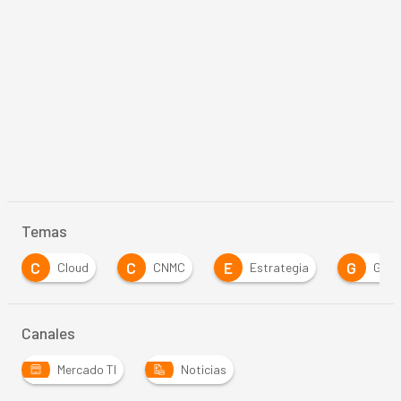
Temas
C
C
E
G
Cloud
CNMC
Estrategia
Gobi
Canales
Mercado TI
Noticias