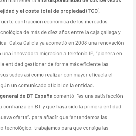
a son mantener la
alta disponibilidad de sus servicios
ejidad y el coste total de propiedad (TCO
),
fuerte contracción económica de los mercados.
ecnológica de más de diez años entre la caja gallega y
ica, Caixa Galicia ya acometió en 2003 una renovación
 una innovadora migración a telefonía IP, “pionera en
 la entidad gestionar de forma más eficiente las
us sedes así como realizar con mayor eficacia el
egún un comunicado oficial de la entidad.
 general de BT España
comentó: “es una satisfacción
u confianza en BT y que haya sido la primera entidad
nueva oferta”, para añadir que “entendemos las
io tecnológico, trabajamos para que consiga las