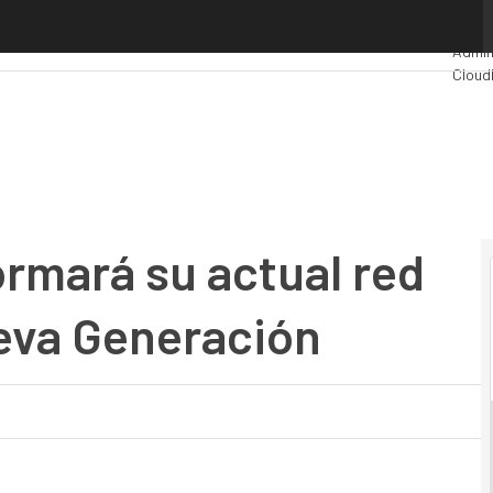
rmará su actual red IP en una Red de Nueva Generación
Premi
Admin
Cloud
Indust
Merca
ormará su actual red
eva Generación