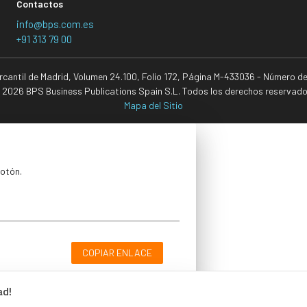
Contactos
info@bps.com.es
+91 313 79 00
ercantil de Madrid, Volumen 24.100, Folio 172, Página M-433036 - Número d
 2026 BPS Business Publications Spain S.L. Todos los derechos reservado
Mapa del Sitio
botón.
COPIAR ENLACE
ad!