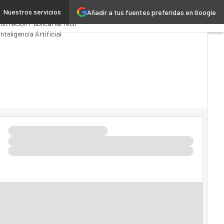
Nuestros servicios
Añadir a tus fuentes preferidas en Google
os Computing
Analytics
istración Pública
MarTech
Inteligencia Artificial
ria 4.0
Seguridad
Movilidad
do TI