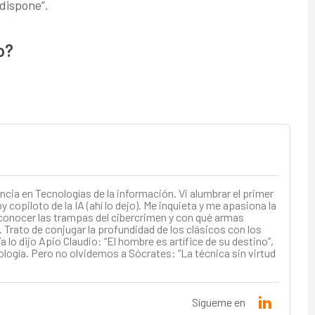
dispone”.
o?
ncia en Tecnologías de la información. Vi alumbrar el primer
 copiloto de la IA (ahí lo dejo). Me inquieta y me apasiona la
conocer las trampas del cibercrimen y con qué armas
 Trato de conjugar la profundidad de los clásicos con los
a lo dijo Apio Claudio: “El hombre es artífice de su destino”,
ología. Pero no olvidemos a Sócrates: “La técnica sin virtud
Sígueme en