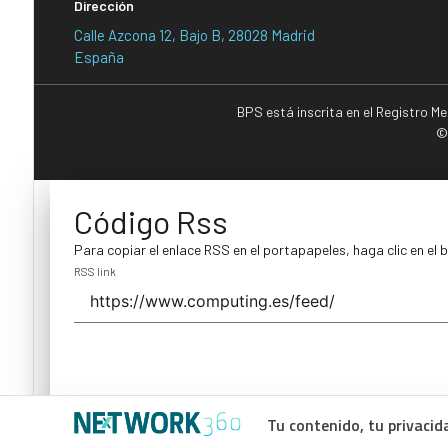
Dirección
Calle Azcona 12, Bajo B, 28028 Madrid
España
BPS está inscrita en el Registro M
©
Código Rss
Para copiar el enlace RSS en el portapapeles, haga clic en el 
RSS link
Tu contenido, tu privacid