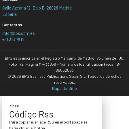
Calle Azcona 12, Bajo B, 28028 Madrid
España
Contactos
info@bps.com.es
+91 313 79 00
BPS está inscrita en el Registro Mercantil de Madrid, Volumen 24.100,
Folio 172, Página M-433036 - Número de Identificación Fiscal: B-
85062503
© 2026 BPS Business Publications Spain S.L. Todos los derechos
reservados.
Mapa del Sitio
close
Código Rss
Para copiar el enlace RSS en el portapapeles,
haga clic en el botón.