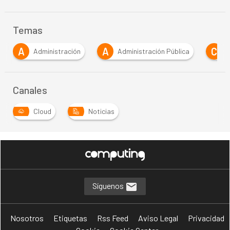
Temas
A
A
C
Administración
Administración Pública
C
Canales
Cloud
Noticias
…
Síguenos
Nosotros
Etiquetas
Rss Feed
Aviso Legal
Privacidad