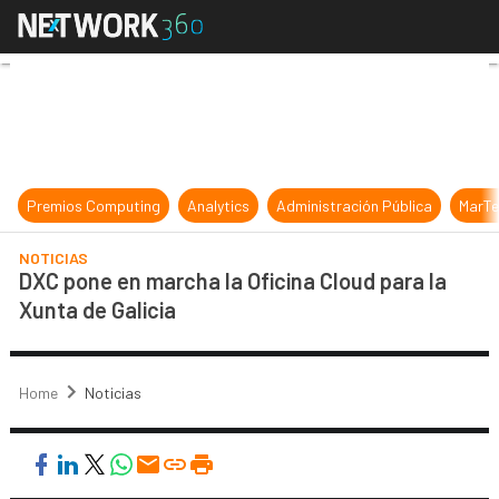
DXC pone en marcha la Oficina Clou
Premios Computing
Analytics
Administración Pública
MarTe
NOTICIAS
DXC pone en marcha la Oficina Cloud para la
Xunta de Galicia
Home
Noticias