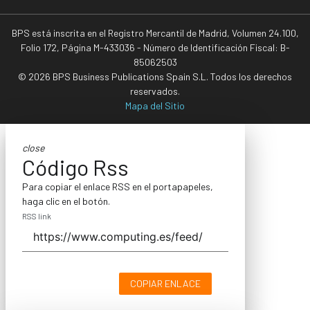
BPS está inscrita en el Registro Mercantil de Madrid, Volumen 24.100,
Folio 172, Página M-433036 - Número de Identificación Fiscal: B-
85062503
© 2026 BPS Business Publications Spain S.L. Todos los derechos
reservados.
Mapa del Sitio
close
Código Rss
Para copiar el enlace RSS en el portapapeles,
haga clic en el botón.
RSS link
COPIAR ENLACE