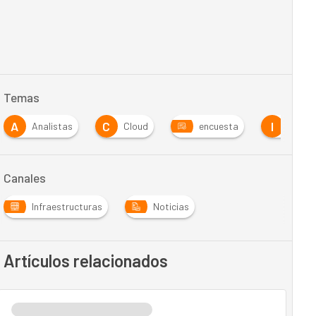
Temas
A
C
I
Analistas
Cloud
encuesta
infrae
Canales
Infraestructuras
Noticias
Artículos relacionados