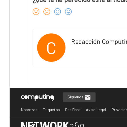
C
Redacción Computi
Síguenos
Nosotros
Etiquetas
Rss Feed
Aviso Legal
Privacid