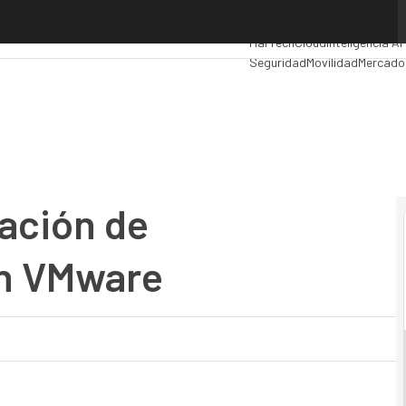
ación de almacenamiento con VMware
Premios Computing
Analytic
MarTech
Cloud
Inteligencia Art
Seguridad
Movilidad
Mercado 
ración de
n VMware