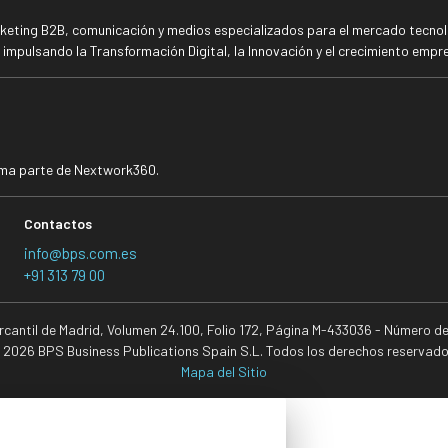
rketing B2B, comunicación y medios especializados para el mercado tecnoló
mpulsando la Transformación Digital, la Innovación y el crecimiento empre
rma parte de Nextwork360.
Contactos
info@bps.com.es
+91 313 79 00
ercantil de Madrid, Volumen 24.100, Folio 172, Página M-433036 - Número d
 2026 BPS Business Publications Spain S.L. Todos los derechos reservado
Mapa del Sitio