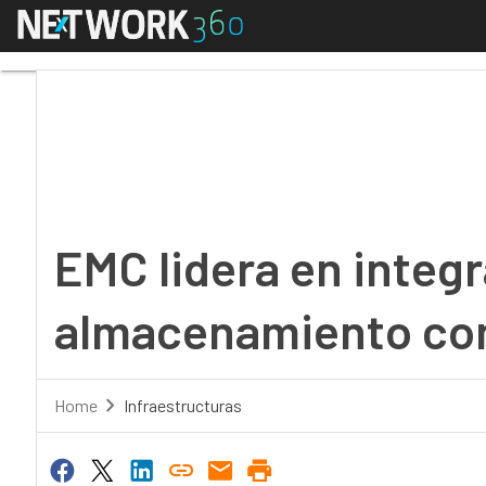
Menú
EMC lidera en integr
EMC lidera en integ
almacenamiento co
Home
Infraestructuras