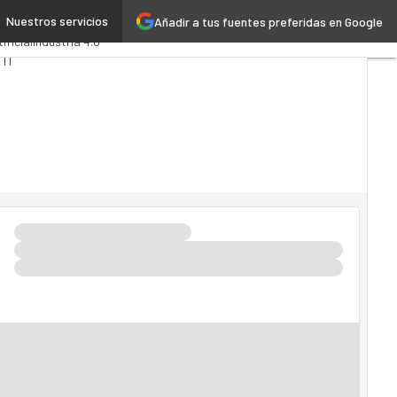
Nuestros servicios
Añadir a tus fuentes preferidas en Google
s
Administración Pública
ificial
Industria 4.0
TI