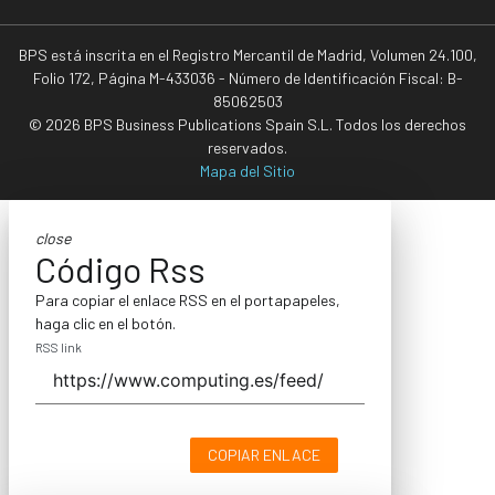
BPS está inscrita en el Registro Mercantil de Madrid, Volumen 24.100,
Folio 172, Página M-433036 - Número de Identificación Fiscal: B-
85062503
© 2026 BPS Business Publications Spain S.L. Todos los derechos
reservados.
Mapa del Sitio
close
Código Rss
Para copiar el enlace RSS en el portapapeles,
haga clic en el botón.
RSS link
COPIAR ENLACE