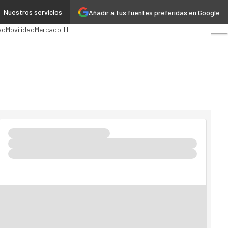
Nuestros servicios
Añadir a tus fuentes preferidas en Google
ón Pública
MarTech
Cloud
ad
Movilidad
Mercado TI