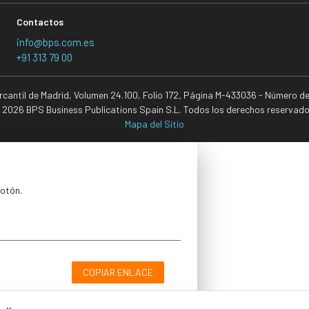
Contactos
info@bps.com.es
+91 313 79 00
ercantil de Madrid, Volumen 24.100, Folio 172, Página M-433036 - Número d
 2026 BPS Business Publications Spain S.L. Todos los derechos reservado
Mapa del Sitio
botón.
COPIAR ENLACE