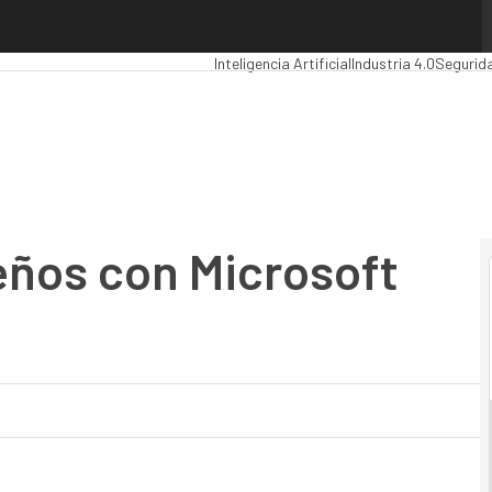
os con Microsoft HoloLens
Premios Computing
Analytics
Administraci
Inteligencia Artificial
Industria 4.0
Segurid
eños con Microsoft