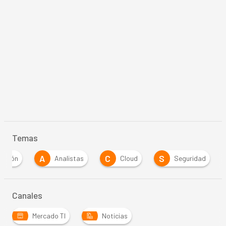
Temas
A
C
S
sición
Analistas
Cloud
Seguridad
Canales
Mercado TI
Noticias