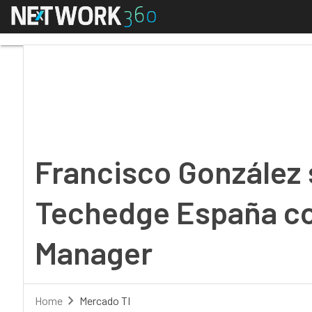
Menú
Francisco González s
Francisco González 
Techedge España c
Manager
Home
Mercado TI