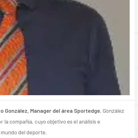
A
Analistas
o González, Manager del área Sportedge.
González
 la compañía, cuyo objetivo es el análisis e
l mundo del deporte.