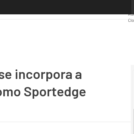
e incorpora a Techedge España como Sportedge Manager
Pr
Adm
Cl
Ind
Mov
se incorpora a
omo Sportedge