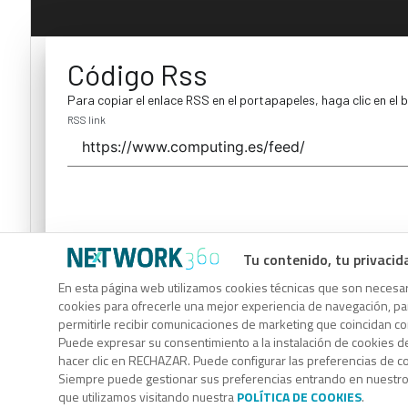
Código Rss
Para copiar el enlace RSS en el portapapeles, haga clic en el 
RSS link
Tu contenido, tu privacid
Código Rss
En esta página web utilizamos cookies técnicas que son necesari
cookies para ofrecerle una mejor experiencia de navegación, para
Para copiar el enlace RSS en el portapapeles, haga clic en el 
permitirle recibir comunicaciones de marketing que coincidan c
RSS link
Puede expresar su consentimiento a la instalación de cookies d
hacer clic en RECHAZAR. Puede configurar las preferencias de 
Siempre puede gestionar sus preferencias entrando en nuestr
que utilizamos visitando nuestra
POLÍTICA DE COOKIES
.