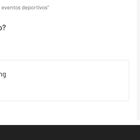
s eventos deportivos”
o?
ng