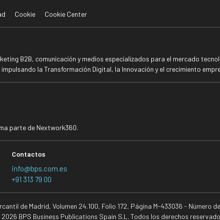
ad
Cookie
Cookie Center
rketing B2B, comunicación y medios especializados para el mercado tecnoló
mpulsando la Transformación Digital, la Innovación y el crecimiento empre
rma parte de Nextwork360.
Contactos
info@bps.com.es
+91 313 79 00
ercantil de Madrid, Volumen 24.100, Folio 172, Página M-433036 - Número d
 2026 BPS Business Publications Spain S.L. Todos los derechos reservado