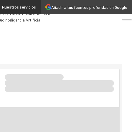
Nuestros servicios
Añadir a tus fuentes preferidas en Google
emios Computing
Analytics
inistración Pública
MarTech
oud
Inteligencia Artificial
ustria 4.0
Seguridad
ilidad
Mercado TI