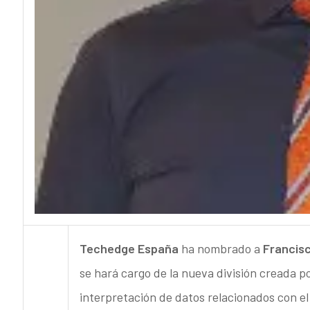
Techedge España
ha nombrado a
Francisc
se hará cargo de la nueva división creada por
interpretación de datos relacionados con e