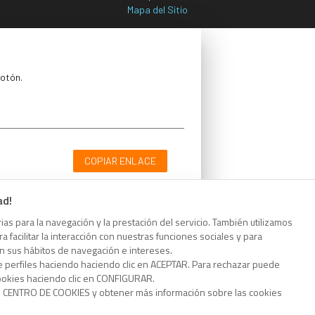
Mapa del Sitio
botón.
COPIAR ENLACE
ad!
as para la navegación y la prestación del servicio. También utilizamos
 facilitar la interacción con nuestras funciones sociales y para
botón.
on sus hábitos de navegación e intereses.
e perfiles haciendo haciendo clic en ACEPTAR. Para rechazar puede
cookies haciendo clic en CONFIGURAR.
o CENTRO DE COOKIES y obtener más información sobre las cookies