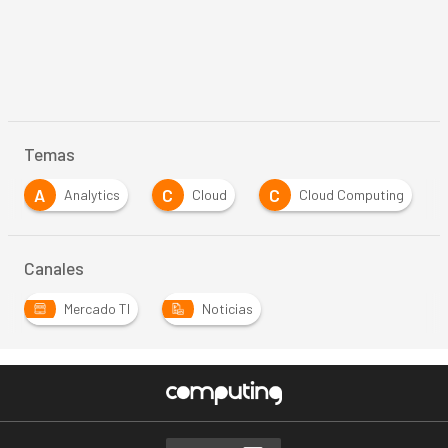
Temas
C
C
E
Analytics
Cloud
Cloud Computing
Es
Canales
Mercado TI
Noticias