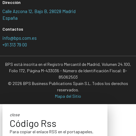
Dirección
Calle Azcona 12, Bajo B, 28028 Madrid
España
Contactos
info@bps.com.es
+91 313 79 00
BPS está inscrita en el Registro Mercantil de Madrid, Volumen 24.100,
Folio 172, Página M-433036 - Número de Identificación Fiscal: B-
85062503
© 2026 BPS Business Publications Spain S.L. Todos los derechos
reservados.
Mapa del Sitio
close
Código Rss
Para copiar el enlace RSS en el portapapeles,