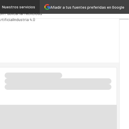
Nuestros servicios
Añadir a tus fuentes preferidas en Google
puting
Analytics
ón Pública
MarTech
Cloud
rtificial
Industria 4.0
vilidad
Mercado TI