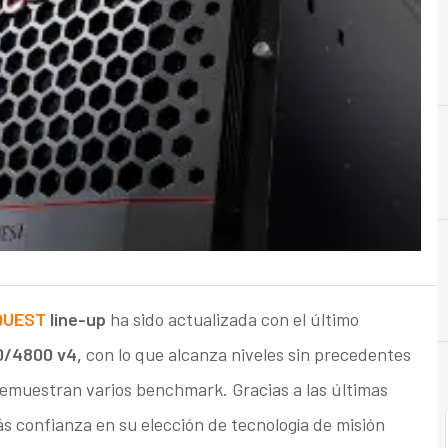
B
Beneficios
EQUEST
line-up
ha sido actualizada con el último
0/4800 v4,
con lo que alcanza niveles sin precedentes
demuestran varios benchmark. Gracias a las últimas
s confianza en su elección de tecnología de misión