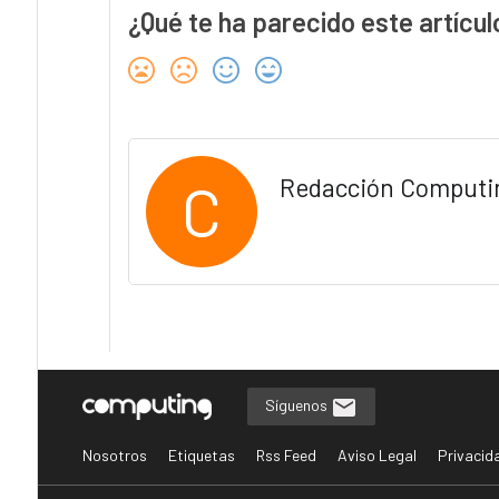
¿Qué te ha parecido este artícul
C
Redacción Computi
Síguenos
Nosotros
Etiquetas
Rss Feed
Aviso Legal
Privacid