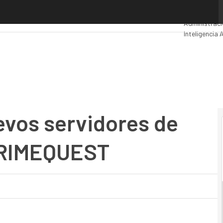
vos servidores de misión crítica x86 PRIMEQUEST
Premios Com
Administraci
Inteligencia A
Seguridad
Mo
evos servidores de
 PRIMEQUEST