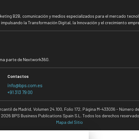
rketing B2B, comunicación y medios especializados para el mercado tecnoló
mpulsando la Transformación Digital, la Innovación y el crecimiento empre
rma parte de Nextwork360.
Contactos
info@bps.com.es
+91 313 79 00
ercantil de Madrid, Volumen 24.100, Folio 172, Página M-433036 - Número d
 2026 BPS Business Publications Spain S.L. Todos los derechos reservado
Mapa del Sitio