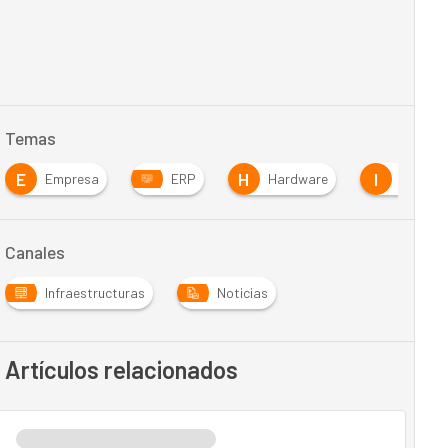
Temas
E
H
I
Empresa
ERP
Hardware
Innovac
Canales
Infraestructuras
Noticias
Artículos relacionados