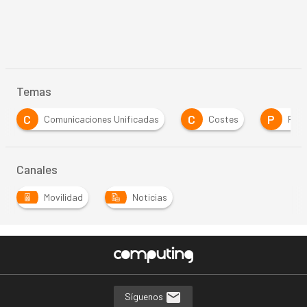
Temas
C
C
P
Comunicaciones Unificadas
Costes
Pre
Canales
Movilidad
Noticias
Síguenos