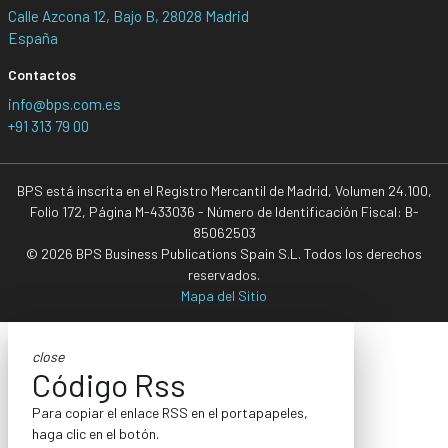
Calle Azcona 12, Bajo B, 28028 Madrid
España
Contactos
info@bps.com.es
+91 313 79 00
BPS está inscrita en el Registro Mercantil de Madrid, Volumen 24.100,
Folio 172, Página M-433036 - Número de Identificación Fiscal: B-
85062503
© 2026 BPS Business Publications Spain S.L. Todos los derechos
reservados.
Mapa del Sitio
close
Código Rss
Para copiar el enlace RSS en el portapapeles,
haga clic en el botón.