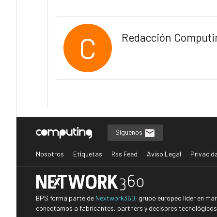
C
Redacción Computi
Síguenos
Nosotros
Etiquetas
Rss Feed
Aviso Legal
Privacid
BPS forma parte de
Nextwork360
, grupo europeo líder en ma
conectamos a fabricantes, partners y decisores tecnológicos i