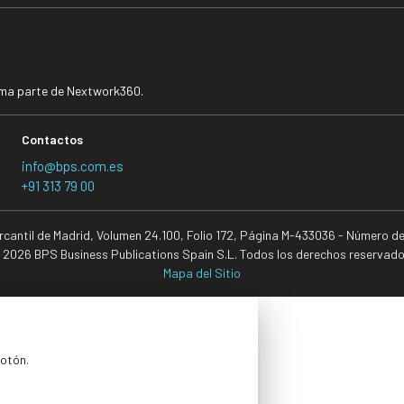
rma parte de Nextwork360.
Contactos
info@bps.com.es
+91 313 79 00
ercantil de Madrid, Volumen 24.100, Folio 172, Página M-433036 - Número d
 2026 BPS Business Publications Spain S.L. Todos los derechos reservado
Mapa del Sitio
botón.