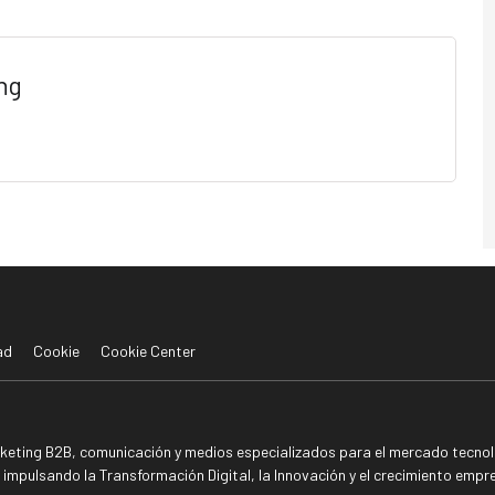
ng
ad
Cookie
Cookie Center
rketing B2B, comunicación y medios especializados para el mercado tecnoló
mpulsando la Transformación Digital, la Innovación y el crecimiento empre