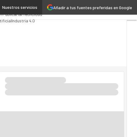
Nuestros servicios
Añadir a tus fuentes preferidas en Google
uting
Analytics
n Pública
MarTech
Cloud
ificial
Industria 4.0
ilidad
Mercado TI