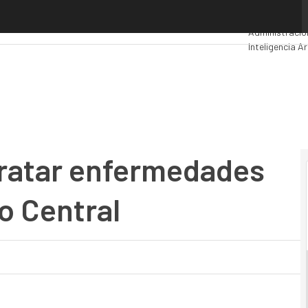
tar enfermedades del Sistema Nervioso Central
Premios Comp
Administració
Inteligencia Art
Seguridad
Mov
tratar enfermedades
o Central