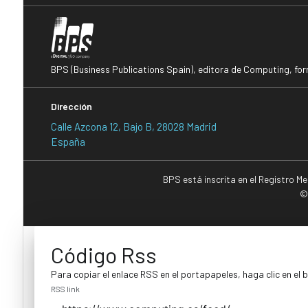
BPS (Business Publications Spain), editora de Computing, fo
Dirección
Calle Azcona 12, Bajo B, 28028 Madrid
España
BPS está inscrita en el Registro M
©
Código Rss
Para copiar el enlace RSS en el portapapeles, haga clic en el 
RSS link