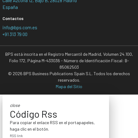
Calle Azcona 12, Bajo B, 28028 Madrid
España
Contactos
info@bps.com.es
+91 313 79 00
BPS está inscrita en el Registro Mercantil de Madrid, Volumen 24.100,
Folio 172, Página M-433036 - Número de Identificación Fiscal: B-
85062503
© 2026 BPS Business Publications Spain S.L. Todos los derechos
reservados.
Mapa del Sitio
close
Código Rss
Para copiar el enlace RSS en el portapapeles,
haga clic en el botón.
RSS link