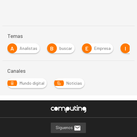
Temas
B
E
I
tas
buscar
Empresa
Investigación
…
Canales
Mundo digital
Noticias
Síguenos