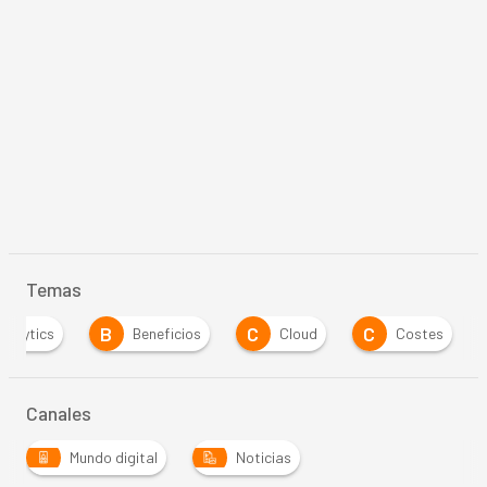
Temas
B
C
C
Analytics
Beneficios
Cloud
Costes
Canales
Mundo digital
Noticias