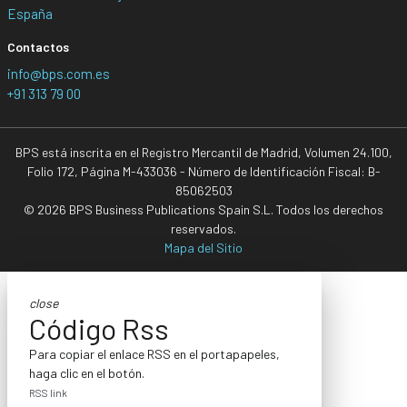
España
Contactos
info@bps.com.es
+91 313 79 00
BPS está inscrita en el Registro Mercantil de Madrid, Volumen 24.100,
Folio 172, Página M-433036 - Número de Identificación Fiscal: B-
85062503
© 2026 BPS Business Publications Spain S.L. Todos los derechos
reservados.
Mapa del Sitio
close
Código Rss
Para copiar el enlace RSS en el portapapeles,
haga clic en el botón.
RSS link