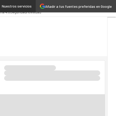
Nuestros servicios
Añadir a tus fuentes preferidas en Google
inistración Pública
MarTech
ria 4.0
Seguridad
Movilidad