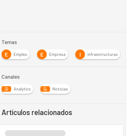
Temas
E
E
I
I
Empleo
Empresa
infraestructuras
Canales
Analytics
Noticias
Artículos relacionados