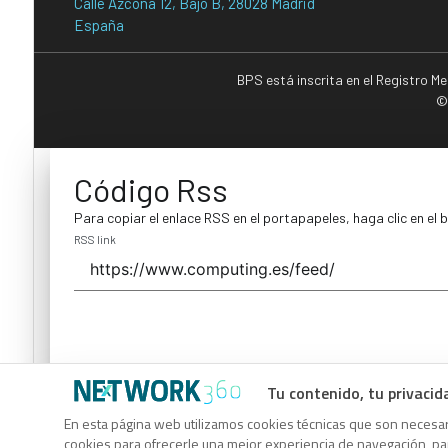
Calle Azcona 12, Bajo B, 28028 Madrid
España
BPS está inscrita en el Registro M
©
Código Rss
Para copiar el enlace RSS en el portapapeles, haga clic en el 
RSS link
Tu contenido, tu privacid
Código Rss
En esta página web utilizamos cookies técnicas que son necesari
cookies para ofrecerle una mejor experiencia de navegación, para