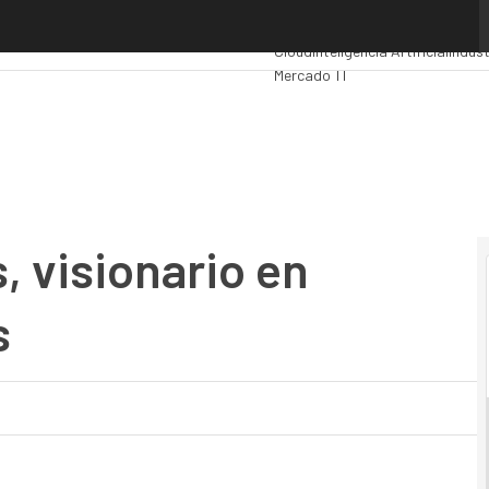
visionario en integración de datos
Premios Computing
Analytics
Adm
Cloud
Inteligencia Artificial
Indust
Mercado TI
, visionario en
s