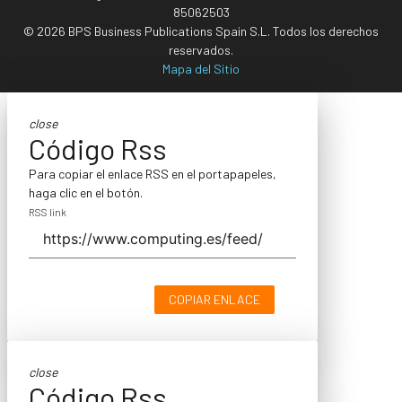
85062503
© 2026 BPS Business Publications Spain S.L. Todos los derechos
reservados.
Mapa del Sitio
close
Código Rss
Para copiar el enlace RSS en el portapapeles,
haga clic en el botón.
RSS link
COPIAR ENLACE
close
Código Rss