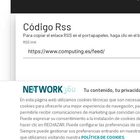
Código Rss
Para copiar el enlace RSS en el portapapeles, haga clic en el 
RSS link
Tu contenido, tu privacid
Código Rss
En esta página web utilizamos cookies técnicas que son necesari
cookies para ofrecerle una mejor experiencia de navegación, para
Para copiar el enlace RSS en el portapapeles, haga clic en el 
permitirle recibir comunicaciones de marketing que coincidan c
RSS link
Puede expresar su consentimiento a la instalación de cookies d
hacer clic en RECHAZAR. Puede configurar las preferencias de 
Siempre puede gestionar sus preferencias entrando en nuestr
que utilizamos visitando nuestra
POLÍTICA DE COOKIES
.