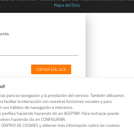
Mapa del Sitio
botón.
COPIAR ENLACE
ad!
as para la navegación y la prestación del servicio. También utilizamos
 facilitar la interacción con nuestras funciones sociales y para
botón.
on sus hábitos de navegación e intereses.
e perfiles haciendo haciendo clic en ACEPTAR. Para rechazar puede
cookies haciendo clic en CONFIGURAR.
o CENTRO DE COOKIES y obtener más información sobre las cookies