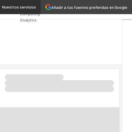
e Usuario
Nuestros servicios
Añadir a tus fuentes preferidas en Google
Premios
Computing
Analytics
Administración
Pública
MarTech
Cloud
Inteligencia
Artificial
Industria 4.0
Seguridad
Movilidad
Mercado TI