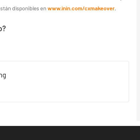
están disponibles en
www.inin.com/cxmakeover
.
o?
ng