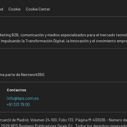
ad
Cookie
Cookie Center
rketing B2B, comunicación y medios especializados para el mercado tecnoló
mpulsando la Transformación Digital, la Innovación y el crecimiento empre
rma parte de Nextwork360.
Contactos
info@bps.com.es
+91 313 79 00
ercantil de Madrid, Volumen 24.100, Folio 172, Página M-433036 - Número d
 2026 BPS Business Publications Spain S.L. Todos los derechos reservado