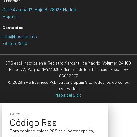
Dirección
Calle Azcona 12, Bajo B, 28028 Madrid
España
Contactos
info@bps.com.es
+91 313 79 00
BPS está inscrita en el Registro Mercantil de Madrid, Volumen 24.100,
Folio 172, Página M-433036 - Número de Identificación Fiscal: B-
85062503
© 2026 BPS Business Publications Spain S.L. Todos los derechos
reservados.
Mapa del Sitio
close
Código Rss
Para copiar el enlace RSS en el portapapeles,