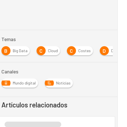
Temas
B
C
C
D
Big Data
Cloud
Costes
Digitaliz
Canales
Mundo digital
Noticias
Artículos relacionados