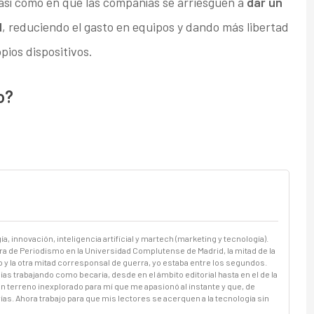
 así como en que las compañías se arriesguen a
dar un
d
, reduciendo el gasto en equipos y dando más libertad
pios dispositivos.
o?
a, innovación, inteligencia artificial y martech (marketing y tecnología).
a de Periodismo en la Universidad Complutense de Madrid, la mitad de la
o y la otra mitad corresponsal de guerra, yo estaba entre los segundos.
 trabajando como becaria, desde en el ámbito editorial hasta en el de la
un terreno inexplorado para mí que me apasionó al instante y que, de
. Ahora trabajo para que mis lectores se acerquen a la tecnología sin