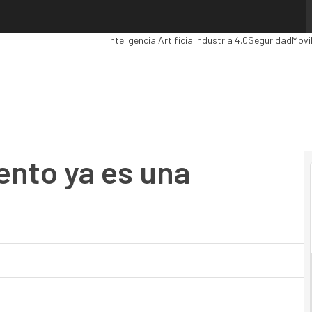
o ya es una realidad
Premios Computing
Analytics
Administración Púb
Inteligencia Artificial
Industria 4.0
Seguridad
Movi
ento ya es una