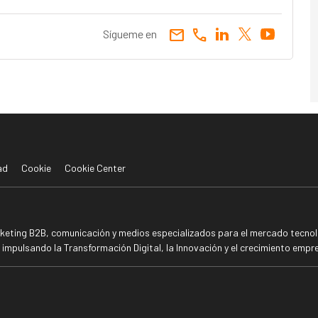
email
call
Sígueme en
ad
Cookie
Cookie Center
rketing B2B, comunicación y medios especializados para el mercado tecnoló
mpulsando la Transformación Digital, la Innovación y el crecimiento empre