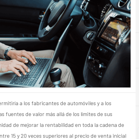
B
Beneficios
rmitiría a los fabricantes de automóviles y a los
fuentes de valor más allá de los límites de sus
idad de mejorar la rentabilidad en toda la cadena de
tre 15 y 20 veces superiores al precio de venta inicial