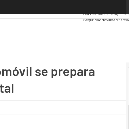
vil se prepara para su catarsis digital
Premios Computing
Analyt
MarTech
Cloud
Inteligencia 
Seguridad
Movilidad
Merca
omóvil se prepara
tal