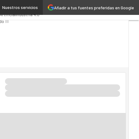
Nuestros servicios
Añadir a tus fuentes preferidas en Google
ics
Administración Pública
Artificial
Industria 4.0
do TI