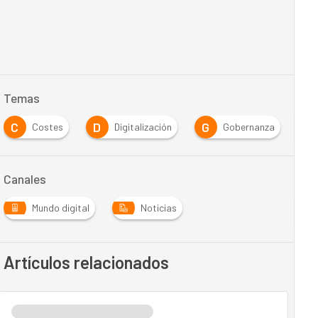
Temas
C
D
G
M
Costes
Digitalización
Gobernanza
Canales
Mundo digital
Noticias
Artículos relacionados