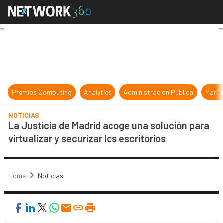
La Justicia de Madrid acoge una sol
Premios Computing
Analytics
Administración Pública
MarTe
NOTICIAS
La Justicia de Madrid acoge una solución para
virtualizar y securizar los escritorios
Home
Noticias