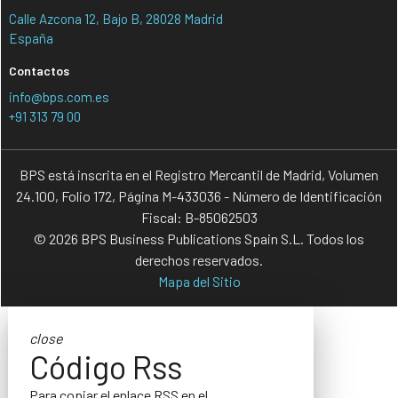
Calle Azcona 12, Bajo B, 28028 Madrid
España
Contactos
info@bps.com.es
+91 313 79 00
BPS está inscrita en el Registro Mercantil de Madrid, Volumen
24.100, Folio 172, Página M-433036 - Número de Identificación
Fiscal: B-85062503
© 2026 BPS Business Publications Spain S.L. Todos los
derechos reservados.
Mapa del Sitio
close
Código Rss
Para copiar el enlace RSS en el