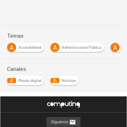
Temas
A
A
A
Accesibilidad
Administración Pública
Al
Canales
Mundo digital
Noticias
…
Síguenos