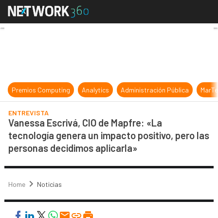
Vanessa Escrivá, CIO de Mapfre: «L
Premios Computing
Analytics
Administración Pública
MarTe
ENTREVISTA
Vanessa Escrivá, CIO de Mapfre: «La
tecnología genera un impacto positivo, pero las
personas decidimos aplicarla»
Home
Noticias