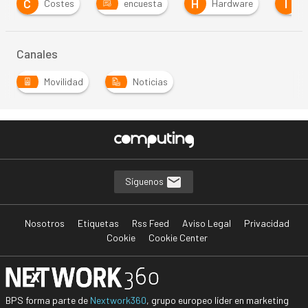
H
I
Costes
encuesta
Hardware
internet
Canales
Movilidad
Noticias
Síguenos
Nosotros
Etiquetas
Rss Feed
Aviso Legal
Privacidad
Cookie
Cookie Center
BPS forma parte de
Nextwork360
, grupo europeo líder en marketing