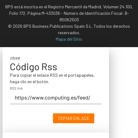
BPS está inscrita en el Registro Mercantil de Madrid, Volumen 24.100,
Folio 172, Página M-433036 - Número de Identificación Fiscal: B-
85062503
© 2026 BPS Business Publications Spain S.L. Todos los derechos
reservados.
Mapa del Sitio
close
Código Rss
Para copiar el enlace RSS en el portapapeles,
haga clic en el botón.
RSS link
COPIAR ENLACE