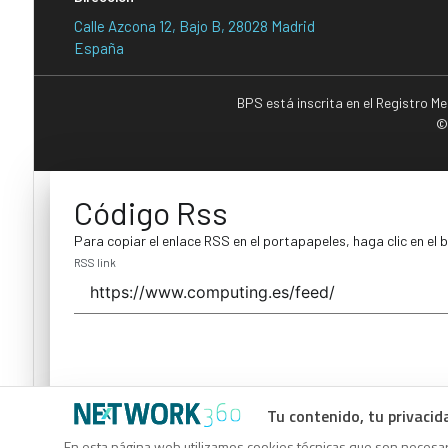
Calle Azcona 12, Bajo B, 28028 Madrid
España
BPS está inscrita en el Registro M
©
Código Rss
Para copiar el enlace RSS en el portapapeles, haga clic en el 
RSS link
Tu contenido, tu privacid
Código Rss
En esta página web utilizamos cookies técnicas que son necesari