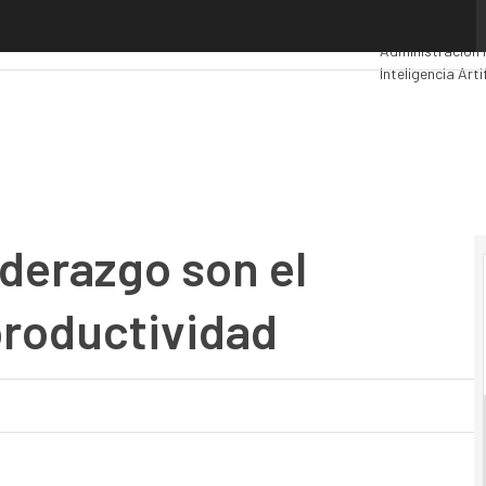
razgo son el principal reto de la productividad
Premios Compu
Administración 
Inteligencia Artif
Movilidad
Mercad
iderazgo son el
 productividad