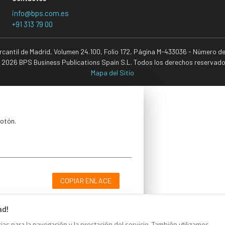
info@bps.com.es
+91 313 79 00
ercantil de Madrid, Volumen 24.100, Folio 172, Página M-433036 - Número d
 2026 BPS Business Publications Spain S.L. Todos los derechos reservado
Mapa del Sitio
botón.
COPIAR ENLACE
ad!
as para la navegación y la prestación del servicio. También utilizamos