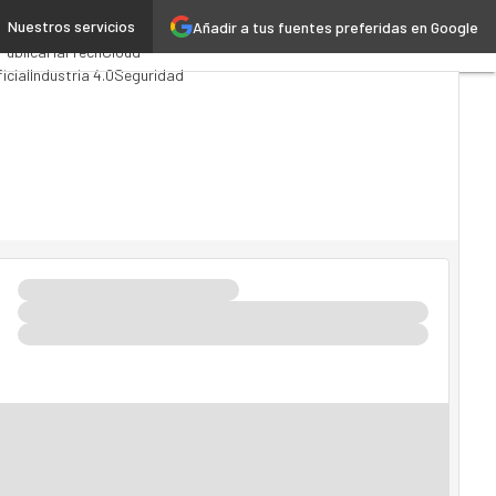
Nuestros servicios
Añadir a tus fuentes preferidas en Google
ting
Analytics
Pública
MarTech
Cloud
icial
Industria 4.0
Seguridad
o TI