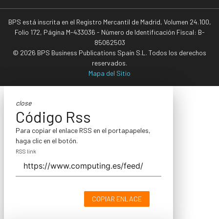
BPS está inscrita en el Registro Mercantil de Madrid, Volumen 24.100,
Folio 172, Página M-433036 - Número de Identificación Fiscal: B-
85062503
© 2026 BPS Business Publications Spain S.L. Todos los derechos
reservados.
Mapa del Sitio
close
Código Rss
Para copiar el enlace RSS en el portapapeles,
haga clic en el botón.
RSS link
COPIAR ENLACE