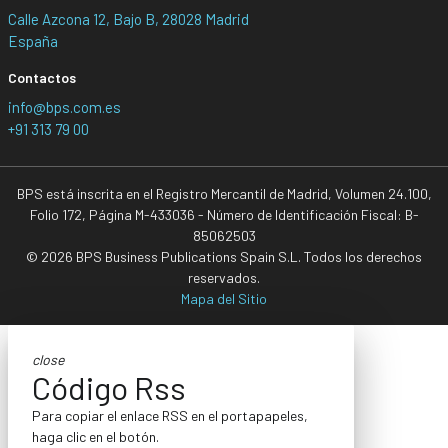
Calle Azcona 12, Bajo B, 28028 Madrid
España
Contactos
info@bps.com.es
+91 313 79 00
BPS está inscrita en el Registro Mercantil de Madrid, Volumen 24.100,
Folio 172, Página M-433036 - Número de Identificación Fiscal: B-
85062503
© 2026 BPS Business Publications Spain S.L. Todos los derechos
reservados.
Mapa del Sitio
close
Código Rss
Para copiar el enlace RSS en el portapapeles,
haga clic en el botón.