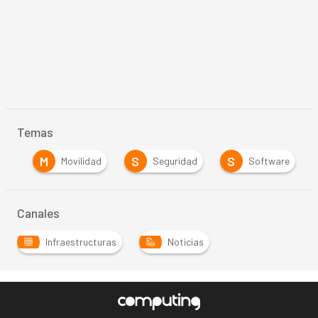
Temas
M
S
S
net
Movilidad
Seguridad
Software
Canales
Infraestructuras
Noticias