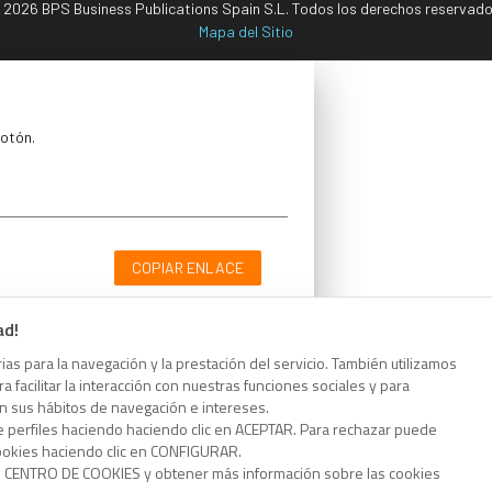
 2026 BPS Business Publications Spain S.L. Todos los derechos reservado
Mapa del Sitio
botón.
COPIAR ENLACE
ad!
as para la navegación y la prestación del servicio. También utilizamos
 facilitar la interacción con nuestras funciones sociales y para
botón.
on sus hábitos de navegación e intereses.
e perfiles haciendo haciendo clic en ACEPTAR. Para rechazar puede
cookies haciendo clic en CONFIGURAR.
o CENTRO DE COOKIES y obtener más información sobre las cookies