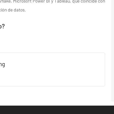
wflake, Microsoft Power BI y Tableau, que coincide con
ción de datos.
o?
ng