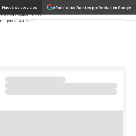
Nuestros servicios
Añadir a tus fuentes preferidas en Google
s Computing
Analytics
tración Pública
MarTech
teligencia Artificial
ia 4.0
Seguridad
Movilidad
o TI