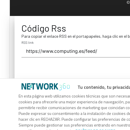
©
Código Rss
Para copiar el enlace RSS en el portapapeles, haga clic en el 
RSS link
Tu contenido, tu privacid
Código Rss
En esta página web utilizamos cookies técnicas que son necesari
cookies para ofrecerle una mejor experiencia de navegación, para
Para copiar el enlace RSS en el portapapeles, haga clic en el 
permitirle recibir comunicaciones de marketing que coincidan c
RSS link
Puede expresar su consentimiento a la instalación de cookies d
hacer clic en RECHAZAR. Puede configurar las preferencias de 
Siempre puede gestionar sus preferencias entrando en nuestr