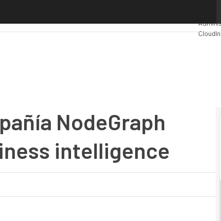
ñía NodeGraph para impulsar el business intelligence
Premio
Adminis
Cloud
In
Industr
Mercad
ompañía NodeGraph
iness intelligence