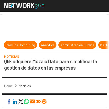
Qlik adquiere Mozaic Data para simp
Premios Computing
Analytics
Administración Pública
MarTe
NOTICIAS
Qlik adquiere Mozaic Data para simplificar la
gestión de datos en las empresas
Home
Noticias