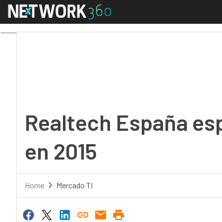
Menú
Realtech España espe
Realtech España es
en 2015
Home
Mercado TI