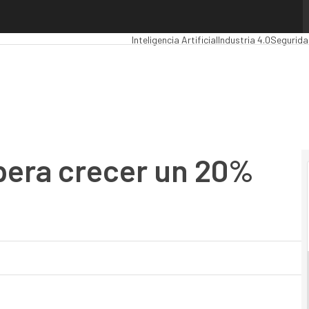
ra crecer un 20% en 2015
Premios Computing
Analytics
Administraci
Inteligencia Artificial
Industria 4.0
Segurida
pera crecer un 20%