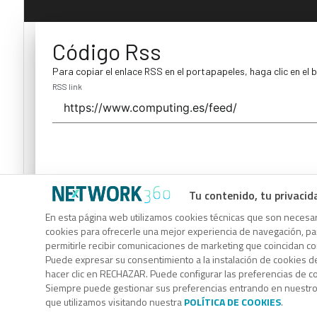
Código Rss
Para copiar el enlace RSS en el portapapeles, haga clic en el 
RSS link
Tu contenido, tu privacid
Código Rss
En esta página web utilizamos cookies técnicas que son necesari
cookies para ofrecerle una mejor experiencia de navegación, para
Para copiar el enlace RSS en el portapapeles, haga clic en el 
permitirle recibir comunicaciones de marketing que coincidan c
RSS link
Puede expresar su consentimiento a la instalación de cookies d
hacer clic en RECHAZAR. Puede configurar las preferencias de 
Siempre puede gestionar sus preferencias entrando en nuestr
que utilizamos visitando nuestra
POLÍTICA DE COOKIES
.