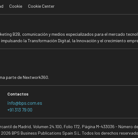
ad
Cookie
Cookie Center
rketing B2B, comunicación y medios especializados para el mercado tecnoló
mpulsando la Transformación Digital, la Innovación y el crecimiento empre
rma parte de Nextwork360.
Contactos
info@bps.com.es
+91 313 79 00
ercantil de Madrid, Volumen 24.100, Folio 172, Página M-433036 - Número d
 2026 BPS Business Publications Spain S.L. Todos los derechos reservado