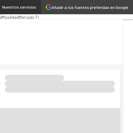
Nuestros servicios
Añadir a tus fuentes preferidas en Google
ón Pública
MarTech
Cloud
d
Movilidad
Mercado TI