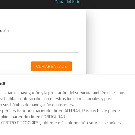
Mapa del Sitio
botón.
COPIAR ENLACE
ad!
as para la navegación y la prestación del servicio. También utilizamos
 facilitar la interacción con nuestras funciones sociales y para
botón.
on sus hábitos de navegación e intereses.
e perfiles haciendo haciendo clic en ACEPTAR. Para rechazar puede
cookies haciendo clic en CONFIGURAR.
o CENTRO DE COOKIES y obtener más información sobre las cookies