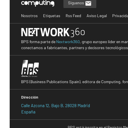
Síguenos
Nosotros
Etiquetas
Rss Feed
Aviso Legal
Privacid
BPS forma parte de
Nextwork360
, grupo europeo líder en ma
conectamos a fabricantes, partners y decisores tecnológicos i
BPS (Business Publications Spain), editora de Computing, fo
Dirección
Calle Azcona 12, Bajo B, 28028 Madrid
España
BPS está inscrita en el Registro M