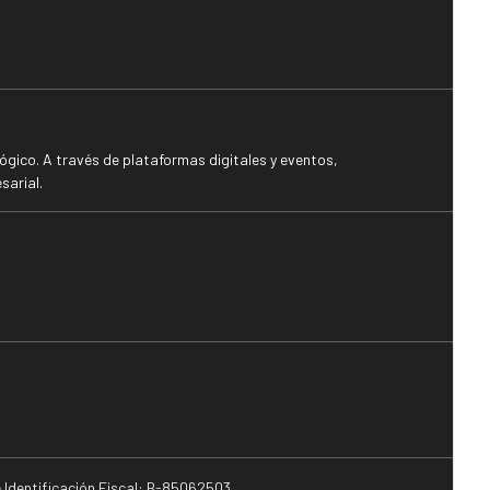
gico. A través de plataformas digitales y eventos,
sarial.
e Identificación Fiscal: B-85062503