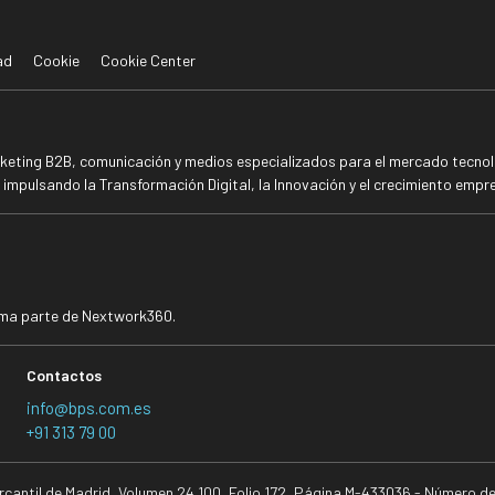
ad
Cookie
Cookie Center
rketing B2B, comunicación y medios especializados para el mercado tecnoló
mpulsando la Transformación Digital, la Innovación y el crecimiento empre
rma parte de Nextwork360.
Contactos
info@bps.com.es
+91 313 79 00
ercantil de Madrid, Volumen 24.100, Folio 172, Página M-433036 - Número d