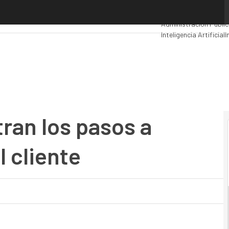
n los pasos a seguir en atención al cliente
Premios Computing
An
Administración Públi
Inteligencia Artificial
I
Movilidad
Mercado TI
ran los pasos a
l cliente