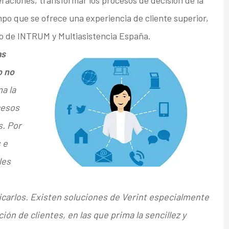
peraciones, transformar los procesos de decisión de la
po que se ofrece una experiencia de cliente superior,
no de INTRUM y Multiasistencia España.
as
o no
a la
cesos
s. Por
 e
les
icarlos. Existen soluciones de Verint especialmente
ión de clientes, en las que prima la sencillez y