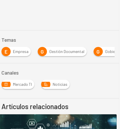
Temas
E
G
G
Empresa
Gestión Documental
Gobierno
Canales
Mercado TI
Noticias
Artículos relacionados