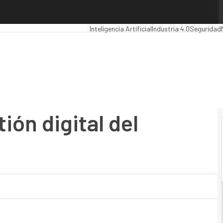
ón digital del documento
Premios Computing
Analytics
Administración
Inteligencia Artificial
Industria 4.0
Seguridad
ión digital del