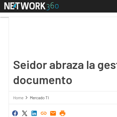
Menú
Seidor abraza la gesti
Seidor abraza la gest
documento
Home
Mercado TI