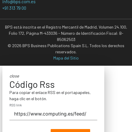
info@bps.com.es
+91 313 79 00
BPS está inscrita en el Registro Mercantil de Madrid, Volumen 24.100,
Folio 172, Página M-433036 - Número de Identificación Fiscal: B-
85062503
© 2026 BPS Business Publications Spain S.L. Todos los derechos
reservados.
Mapa del Sitio
close
Código Rss
Para copiar el enlace RSS en el portapapeles,
haga clic en el botón.
RSS link