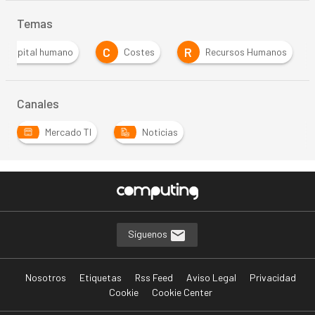
Temas
C
R
capital humano
Costes
Recursos Humanos
Canales
Mercado TI
Noticias
Síguenos
Nosotros
Etiquetas
Rss Feed
Aviso Legal
Privacidad
Cookie
Cookie Center