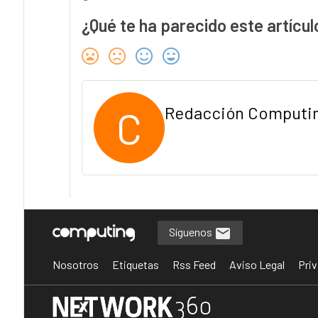
¿Qué te ha parecido este artícul
C
Redacción Computi
Síguenos
Nosotros
Etiquetas
Rss Feed
Aviso Legal
Priv