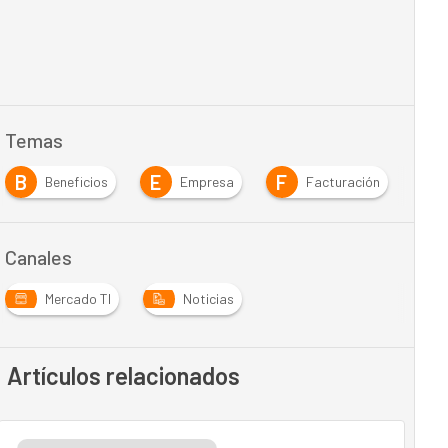
Temas
B
E
F
I
Beneficios
Empresa
Facturación
Canales
Mercado TI
Noticias
Artículos relacionados