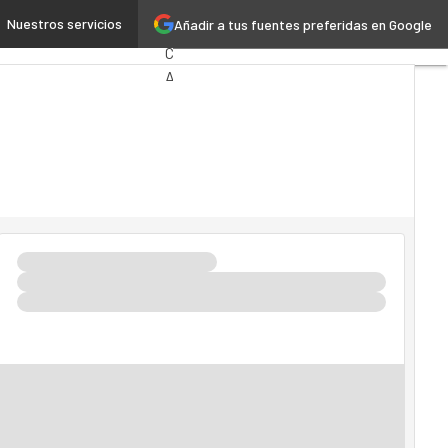
 al ejercicio anterior
Nuestros servicios
Añadir a tus fuentes preferidas en Google
Premios
Computing
Analytics
Administración
Pública
MarTech
Cloud
Inteligencia
Artificial
Industria
4.0
Seguridad
Movilidad
Mercado
TI