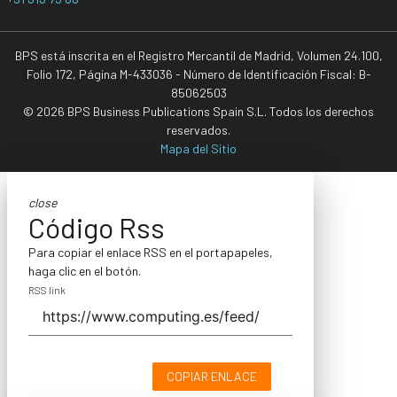
BPS está inscrita en el Registro Mercantil de Madrid, Volumen 24.100,
Folio 172, Página M-433036 - Número de Identificación Fiscal: B-
85062503
© 2026 BPS Business Publications Spain S.L. Todos los derechos
reservados.
Mapa del Sitio
close
Código Rss
Para copiar el enlace RSS en el portapapeles,
haga clic en el botón.
RSS link
COPIAR ENLACE