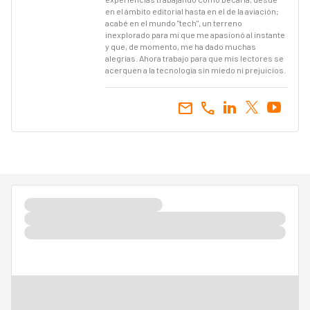
en el ámbito editorial hasta en el de la aviación;
acabé en el mundo "tech", un terreno
inexplorado para mí que me apasionó al instante
y que, de momento, me ha dado muchas
alegrías. Ahora trabajo para que mis lectores se
acerquen a la tecnología sin miedo ni prejuicios.
email
call