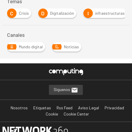
Temas
C
D
I
Crisis
Digitalización
infraestructuras
Canales
Mundo digital
Noticias
Síguenos
Nosotros
Etiquetas
Rss Feed
Aviso Legal
Privacidad
Cookie
Cookie Center