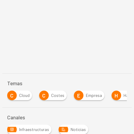
Temas
C
E
H
loud
Costes
Empresa
Hardware
Canales
Infraestructuras
Noticias