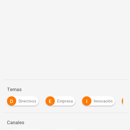
Temas
D
E
I
S
Directivos
Empresa
Innovación
Canales