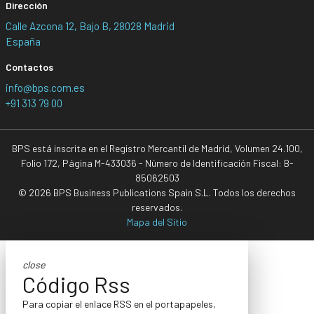
Dirección
Calle Azcona 12, Bajo B, 28028 Madrid
España
Contactos
info@bps.com.es
+91 313 79 00
BPS está inscrita en el Registro Mercantil de Madrid, Volumen 24.100,
Folio 172, Página M-433036 - Número de Identificación Fiscal: B-
85062503
© 2026 BPS Business Publications Spain S.L. Todos los derechos
reservados.
Mapa del Sitio
close
Código Rss
Para copiar el enlace RSS en el portapapeles,