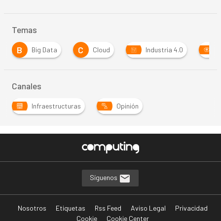
Temas
B
C
Big Data
Cloud
Industria 4.0
Inte
Canales
Infraestructuras
Opinión
Síguenos
Nosotros
Etiquetas
Rss Feed
Aviso Legal
Privacidad
Cookie
Cookie Center